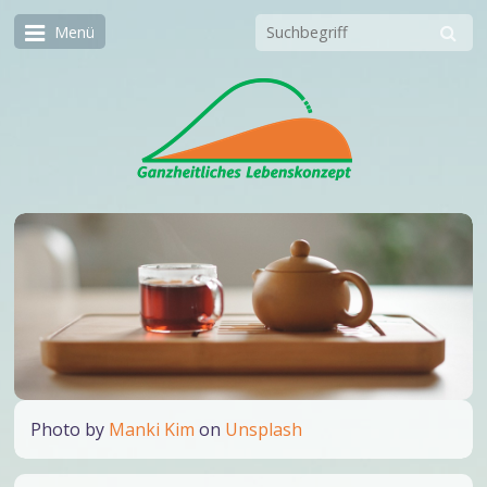
Menü
Photo by
Manki Kim
on
Unsplash